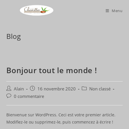
Skip
to
Menu
content
Blog
Bonjour tout le monde !
Auteur/autrice
Publication
Post
Alain
16 novembre 2020
Non classé
de
publiée :
category:
Commentaires
0 commentaire
la
de
publication :
la
publication :
Bienvenue sur WordPress. Ceci est votre premier article.
Modifiez-le ou supprimez-le, puis commencez à écrire !